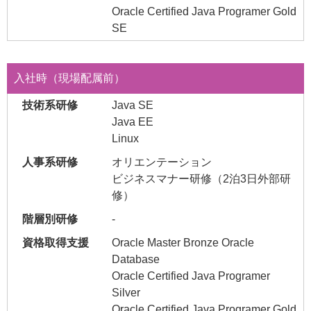
Oracle Certified Java Programer Gold
SE
入社時（現場配属前）
Java SE
Java EE
Linux
オリエンテーション
ビジネスマナー研修（2泊3日外部研
修）
-
Oracle Master Bronze Oracle
Database
Oracle Certified Java Programer
Silver
Oracle Certified Java Programer Gold